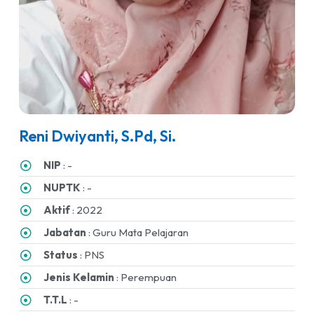
Reni Dwiyanti, S.Pd, Si.
NIP
: -
NUPTK
: -
Aktif
: 2022
Jabatan
: Guru Mata Pelajaran
Status
: PNS
Jenis Kelamin
: Perempuan
T.T.L
: -