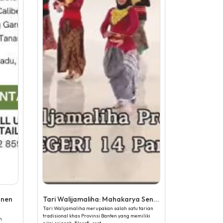
anen
Tari Walijamaliha: Mahakarya Sen...
Tari Walijamaliha merupakan salah satu tarian
tradisional khas Provinsi Banten yang memiliki
n