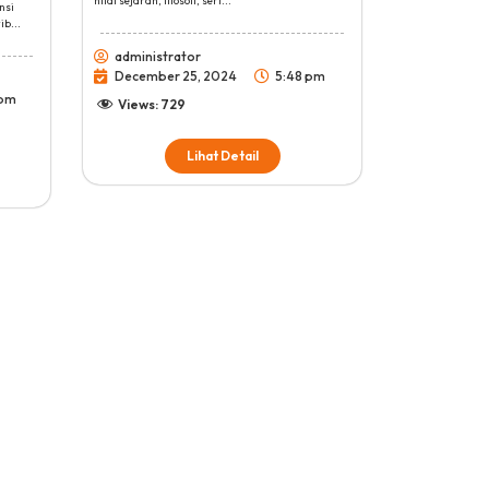
nilai sejarah, filosofi, sert...
nsi
ib...
administrator
December 25, 2024
5:48 pm
 pm
Views:
729
Lihat Detail