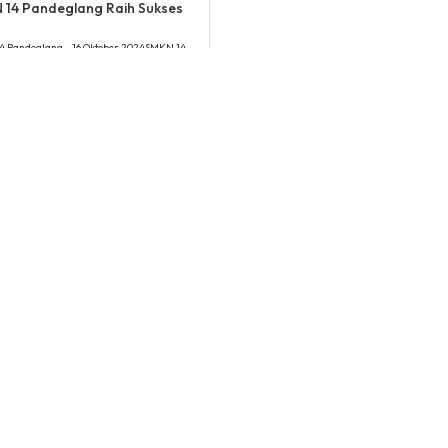
 14 Pandeglang Raih Sukses
4 Pandeglang – 16 Oktober 2024SMKN 14
lang Raih Sukses Gemilang dalam Panen
lon. Pandeglang – Dalam seb...
ministrator
October 16, 2024
25 pm
ews:
270
Lihat Detail
Menu
Bantuan
Tata Cara PPDB
Beranda
Persyaratan PPDB
Profile
Kontak Kami
Artikel
Kebijakan Privasi