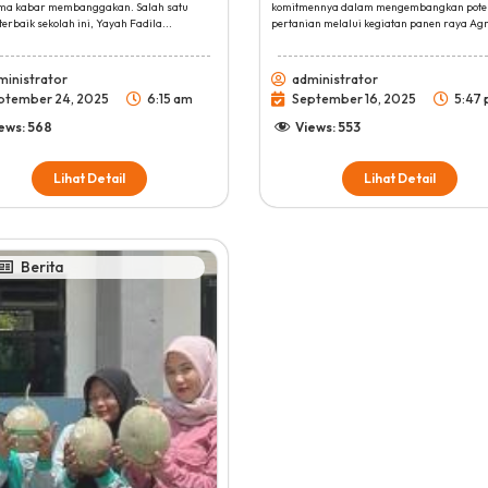
ma kabar membanggakan. Salah satu
komitmennya dalam mengembangkan pote
terbaik sekolah ini, Yayah Fadila...
pertanian melalui kegiatan panen raya Agr
ministrator
administrator
ptember 24, 2025
6:15 am
September 16, 2025
5:47
ews:
568
Views:
553
Lihat Detail
Lihat Detail
Berita