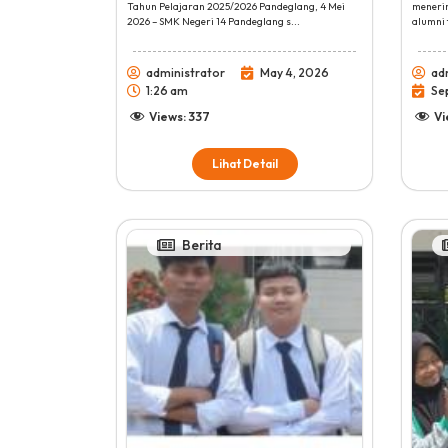
Tahun Pelajaran 2025/2026 Pandeglang, 4 Mei
meneri
2026 – SMK Negeri 14 Pandeglang s...
alumni 
administrator
May 4, 2026
ad
1:26 am
Se
Views:
337
Vi
Lihat Detail
Berita