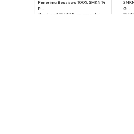
Penerima Beasiswa 100% SMKN 14
SMKN
P...
G...
Alumni terbaik SMKN 14 Pandeglang kembali
SMKN 1
menorehkan prestasi membanggakan dengan
Pandeg
berhasil meraih beasiswa kuliah 100%. Pr...
Raya Me
administrator
ad
December 3, 2024
5:48 pm
3:
Views:
417
Vi
Lihat Detail
dibuat oleh rrdigital.id
Selamat Datang di Official Website
Jl. Raya Cibaliung KM. 6 Nanggala, Nanggala,
Kec. Cikeusik, Kab. Pandeglang Prov. Banten