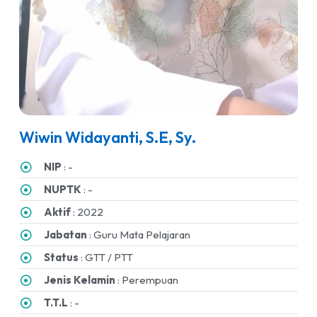
Wiwin Widayanti, S.E, Sy.
NIP
: -
NUPTK
: -
Aktif
: 2022
Jabatan
: Guru Mata Pelajaran
Status
: GTT / PTT
Jenis Kelamin
: Perempuan
T.T.L
: -